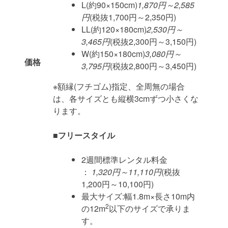
L(約90×150cm)
1,870円～2,585
円
(税抜1,700円～2,350円)
LL(約120×180cm)
2,530円～
3,465円
(税抜2,300円～3,150円)
W(約150×180cm)
3,080円～
価格
3,795円
(税抜2,800円～3,450円)
※額縁(フチゴム)指定、全周無の場合
は、各サイズとも縦横3cmずつ小さくな
ります。
■フリースタイル
2週間標準レンタル料金
：
1,320円～11,110円
(税抜
1,200円～10,100円)
最大サイズ:幅1.8m×長さ10m内
2
の12m
以下のサイズで承りま
す。