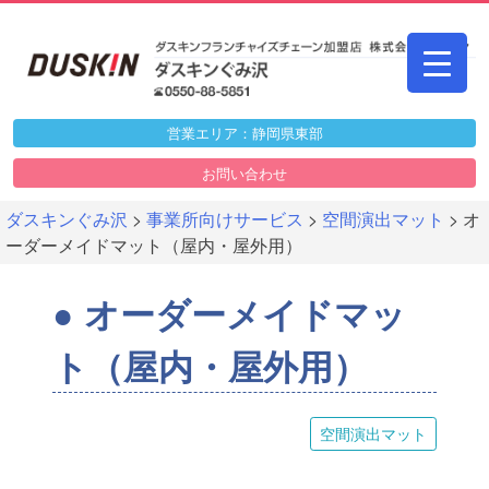
Skip
to
content
営業エリア：静岡県東部
お問い合わせ
ダスキンぐみ沢
>
事業所向けサービス
>
空間演出マット
>
オ
ーダーメイドマット（屋内・屋外用）
オーダーメイドマッ
ト（屋内・屋外用）
空間演出マット