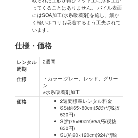
取られた土砂が再びマット上に浮き上が
ってくることはありません。 パイル表面
にはSOA加工(水系吸着剤)を施し、細か
く軽いホコリも吸着するよう工夫されて
います。
仕様・価格
2週間
レンタル
周期
・カラー:グレー、レッド、グリー
仕様
ン
※水系吸着剤加工
2週間標準レンタル料金
価格
SS(約65×80cm)
583円
(税抜
530円)
S(約75×90cm)
663円
(税抜
630円)
SL(約90×120cm)924
円
(税