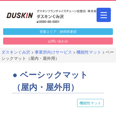
Skip
to
content
営業エリア：静岡県東部
お問い合わせ
ダスキンぐみ沢
>
事業所向けサービス
>
機能性マット
>
ベー
シックマット（屋内・屋外用）
ベーシックマット
（屋内・屋外用）
機能性マット