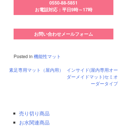
0550-88-5851
お電話対応：平日9時～17時
お問い合わせメールフォーム
Posted in
機能性マット
投
素足専用マット（屋内用）
インサイド(屋内専用オー
ダーメイドマット)セミオ
稿
ーダータイプ
ナ
ビ
ゲ
売り切り商品
ー
お水関連商品